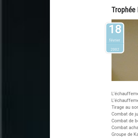
Trophée
18
février
2002
L’échauffeme
L’échauffem
Tirage au so
Combat de ju
Combat de b
Combat achar
Groupe de Ka